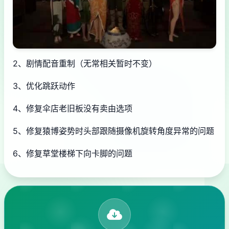
2、剧情配音重制（无常相关暂时不变）
3、优化跳跃动作
4、修复伞店老旧板没有卖由选项
5、修复猿博姿势时头部跟随摄像机旋转角度异常的问题
6、修复草堂楼梯下向卡脚的问题