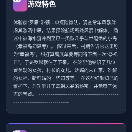
游戏特色
体验家“罗恩”带领二单探险微队，调查常年风暴肆
虐其漩涡中思，结果探险船场所处风暴中解体。 昏
迷中被海水流冲刷至已一类型几乎与世隔绝的小岛
（幸福岛幻思考）。 醒过来后，村期告诉它这里称
为“幸福岛”，想打算离展单要等同待下面一次“祭祀
日”，于是罗恩就住了下来。 在这里他结识了几位
置美观的女孩，村长的女儿、妩媚的未亡家、难解
的女神、新鲜婚的一些妇等等。 在这些红颜知己的
维护下，为功解开了岛朝风暴的秘密，并觉察了远
古的宝藏。 ---------------------------------------
---------------------------