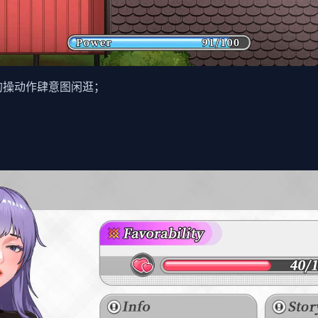
的操动作肆意图闲逛；