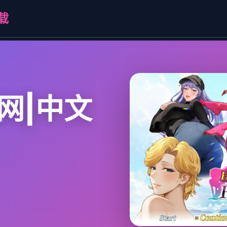
载
网|中文