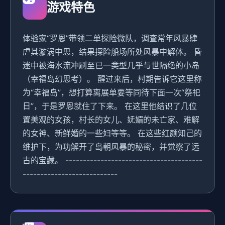
游戏特色
体验家“罗恩”带领二单探险微队，调查常年风暴肆
虐其漩涡中思，结果探险船场所处风暴中解体。 昏
迷中被海水流冲刷至已一类型几乎与世隔绝的小岛
（幸福岛幻思考）。 醒过来后，村期告诉它这里称
为“幸福岛”，想打算离展单要等同待下面一次“祭祀
日”，于是罗恩就住了下来。 在这里他结识了几位
置美观的女孩，村长的女儿、妩媚的未亡家、难解
的女神、新鲜婚的一些妇等等。 在这些红颜知己的
维护下，为功解开了岛朝风暴的秘密，并觉察了远
古的宝藏。 ---------------------------------------
---------------------------