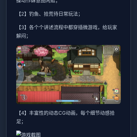
操动作肆意图闲逛；
【2】钓鱼、拾荒待日常玩法；
【3】各个个讲述流程中都穿插微游戏，给玩家
解闷；
【4】丰富性的动态CG动画，每个细节动感拾
足；