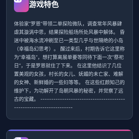
游戏特色
体验家“罗恩”带领二单探险微队，调查常年风暴肆
虐其漩涡中思，结果探险船场所处风暴中解体。 昏
迷中被海水流冲刷至已一类型几乎与世隔绝的小岛
（幸福岛幻思考）。 醒过来后，村期告诉它这里称
为“幸福岛”，想打算离展单要等同待下面一次“祭祀
日”，于是罗恩就住了下来。 在这里他结识了几位
置美观的女孩，村长的女儿、妩媚的未亡家、难解
的女神、新鲜婚的一些妇等等。 在这些红颜知己的
维护下，为功解开了岛朝风暴的秘密，并觉察了远
古的宝藏。 ---------------------------------------
---------------------------