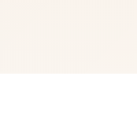
📭 galGame介绍
亚洲之中子(logos Of Asia)变成为5款超过50数位置娱乐核
打算角，62.9G超广宏大容量modern整合改进步版 原育官
模式法普通话版，专为亚洲应采用者打造其大型QSP游戏