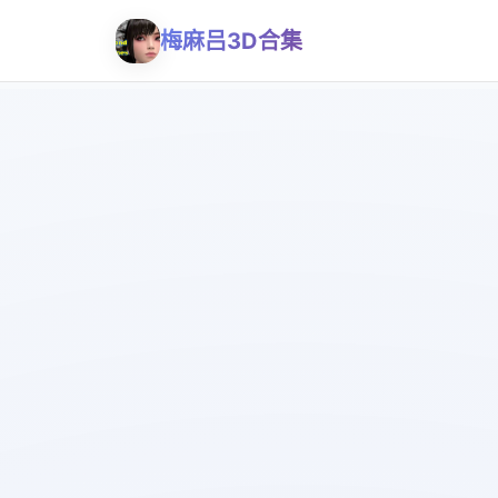
梅麻吕3D合集